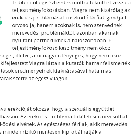
Több mint egy évtizedes múltra tekinthet vissza a
teljesítményfokozásban. Viagra nem kizárólag az
erekciós problémával küszködő férfiak gondjait
orvosolja, hanem azoknak is, nem szenvednek
merevedési problémáktól, azonban akarnak
nyújtani partnerüknek a hálószobában. E
teljesítményfokozó készítmény nem okoz
őséget, illetve, ami nagyon lényeges, hogy nem okoz
ifejlesztett Viagra láttán a kutatók hamar felismerték
tatások eredményeinek kiaknázásával hatalmas
árak szerte az egész világon.
vú erekcióját okozza, hogy a szexuális együttlét
lhasson. Az erekciós probléma tökéletesen orvosolható,
dési elvének. Az egészséges férfiak, akik merevedési
s minden rizikó mentesen kipróbálhatják a