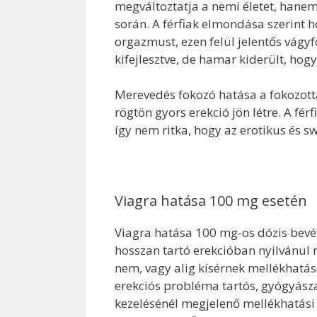
megváltoztatja a nemi életet, hanem
során. A férfiak elmondása szerint 
orgazmust, ezen felül jelentős vágyf
kifejlesztve, de hamar kiderült, hogy
Merevedés fokozó hatása a fokozott
rögtön gyors erekció jön létre. A f
így nem ritka, hogy az erotikus és s
Viagra hatása 100 mg esetén
Viagra hatása 100 mg-os dózis bevét
hosszan tartó erekcióban nyilvánul
nem, vagy alig kísérnek mellékhatás
erekciós probléma tartós, gyógyásza
kezelésénél megjelenő mellékhatási