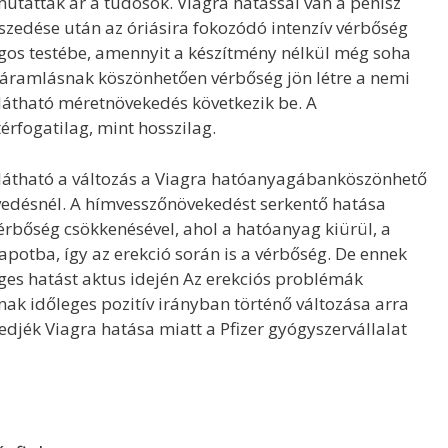
mutattak ár a tudósok. Viagra hatással van a pénisz
zedése után az óriásira fokozódó intenzív vérbőség
ngos testébe, amennyit a készítmény nélkül még soha
véráramlásnak köszönhetően vérbőség jön létre a nemi
átható méretnövekedés következik be. A
fogatilag, mint hosszilag.
látható a változás a Viagra hatóanyagábanköszönhető
evedésnél. A hímvesszőnövekedést serkentő hatása
vérbőség csökkenésével, ahol a hatóanyag kiürül, a
lapotba, így az erekció során is a vérbőség. De ennek
leges hatást aktus idején Az erekciós problémák
ak időleges pozitív irányban történő változása arra
zedjék Viagra hatása miatt a Pfizer gyógyszervállalat