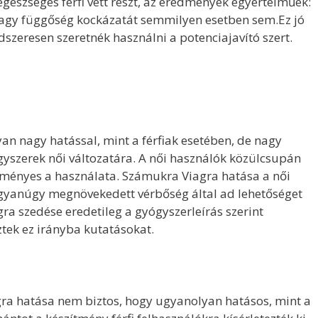
egészséges férfi vett részt, az eredmények egyértelműek:
 vagy függőség kockázatát semmilyen esetben sem.Ez jó
dszeresen szeretnék használni a potenciajavító szert.
n nagy hatással, mint a férfiak esetében, de nagy
gyszerek női változatára. A női használók közülcsupán
edményes a használata. Számukra Viagra hatása a női
gyanúgy megnövekedett vérbőség által ad lehetőséget
ra szedése eredetileg a gyógyszerleírás szerint
tek ez irányba kutatásokat.
gra hatása nem biztos, hogy ugyanolyan hatásos, mint a