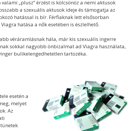
 valami „plusz” érzést is kölcsönöz a nemi aktusok
hosszabb a szexuális aktusok ideje és támogatja az
okozó hatással is bír. Férfiaknak lett elsősorban
 Viagra hatása a nők esetében is észlelhető.
abb véráramlásnak hála, már kis szexuális ingerre
érfinak sokkal nagyobb önbizalmat ad Viagra használata,
winger bulikelengedhetetlen tartozéka.
ele esetén a
 meg, melyet
ok. Az
ti
 tünetek