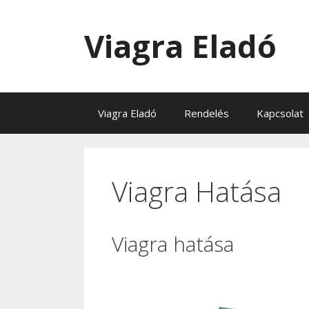
Kilépés
a
Viagra Eladó
tartalomba
Viagra Eladó
Rendelés
Kapcsolat
Viagra Hatása
Viagra hatása