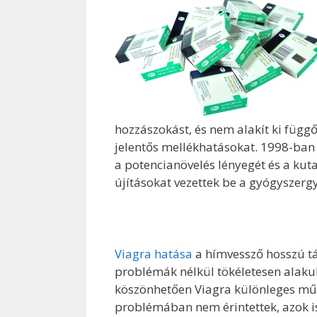
hozzászokást, és nem alakít ki függ
jelentős mellékhatásokat. 1998-ban k
a potencianövelés lényegét és a ku
újításokat vezettek be a gyógyszergy
Viagra hatása
a hímvessző hosszú tá
problémák nélkül tökéletesen alaku
köszönhetően Viagra különleges műkö
problémában nem érintettek, azok i