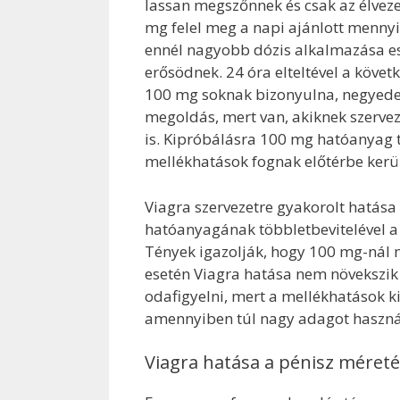
lassan megszőnnek és csak az élvez
mg felel meg a napi ajánlott menny
ennél nagyobb dózis alkalmazása es
erősödnek. 24 óra elteltével a köve
100 mg soknak bizonyulna, negyedel
megoldás, mert van, akiknek szerv
is. Kipróbálásra 100 mg hatóanyag t
mellékhatások fognak előtérbe kerüln
Viagra szervezetre gyakorolt hatása 
hatóanyagának többletbevitelével a
Tények igazolják, hogy 100 mg-nál
esetén Viagra hatása nem növekszik 
odafigyelni, mert a mellékhatások k
amennyiben túl nagy adagot használ
Viagra hatása a pénisz méret