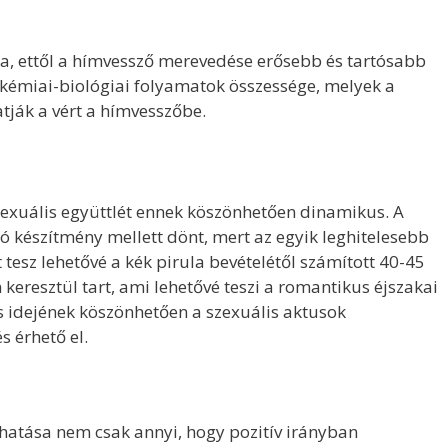
, ettől a hímvessző merevedése erősebb és tartósabb
 kémiai-biológiai folyamatok összessége, melyek a
tják a vért a hímvesszőbe.
zexuális együttlét ennek köszönhetően dinamikus. A
ó készítmény mellett dönt, mert az egyik leghitelesebb
 tesz lehetővé a kék pirula bevételétől számított 40-45
 keresztül tart, ami lehetővé teszi a romantikus éjszakai
ós idejének köszönhetően a szexuális aktusok
s érhető el.
hatása nem csak annyi, hogy pozitív irányban