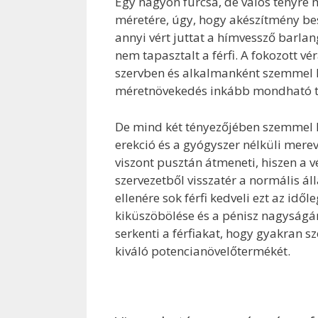
Egy nagyon furcsa, de valós tényre 
méretére, úgy, hogy akészítmény bes
annyi vért juttat a hímvessző barla
nem tapasztalt a férfi. A fokozott 
szervben és alkalmanként szemmel l
méretnövekedés inkább mondható tér
De mind két tényezőjében szemmel 
erekció és a gyógyszer nélküli mer
viszont pusztán átmeneti, hiszen a 
szervezetből visszatér a normális ál
ellenére sok férfi kedveli ezt az idő
kiküszöbölése és a pénisz nagyságán
serkenti a férfiakat, hogy gyakran s
kiváló potencianövelőtermékét.