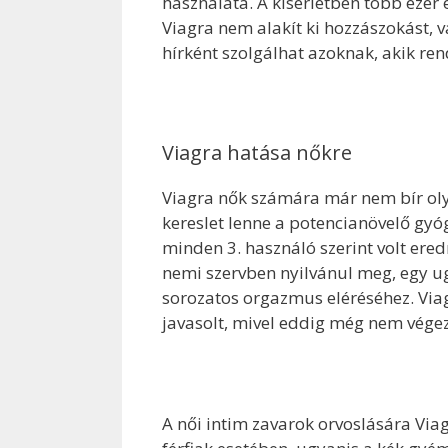
használata. A kísérletben több ezer 
Viagra nem alakít ki hozzászokást,
hírként szolgálhat azoknak, akik ren
Viagra hatása nőkre
Viagra nők számára már nem bír olya
kereslet lenne a potencianövelő gyó
minden 3. használó szerint volt er
nemi szervben nyilvánul meg, egy u
sorozatos orgazmus eléréséhez. Viag
javasolt, mivel eddig még nem végez
A női intim zavarok orvoslására Via