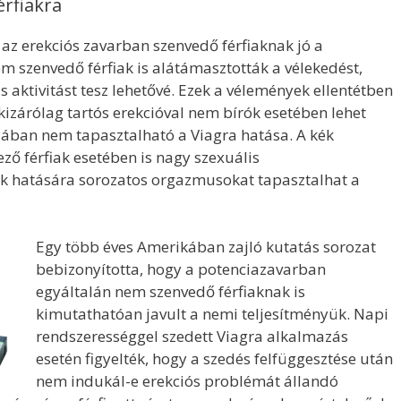
érfiakra
az erekciós zavarban szenvedő férfiaknak jó a
szenvedő férfiak is alátámasztották a vélekedést,
s aktivitást tesz lehetővé. Ezek a vélemények ellentétben
 kizárólag tartós erekcióval nem bírók esetében lehet
ában nem tapasztalható a Viagra hatása. A kék
ő férfiak esetében is nagy szexuális
ek hatására sorozatos orgazmusokat tapasztalhat a
Egy több éves Amerikában zajló kutatás sorozat
bebizonyította, hogy a potenciazavarban
egyáltalán nem szenvedő férfiaknak is
kimutathatóan javult a nemi teljesítményük. Napi
rendszerességgel szedett Viagra alkalmazás
esetén figyelték, hogy a szedés felfüggesztése után
nem indukál-e erekciós problémát állandó