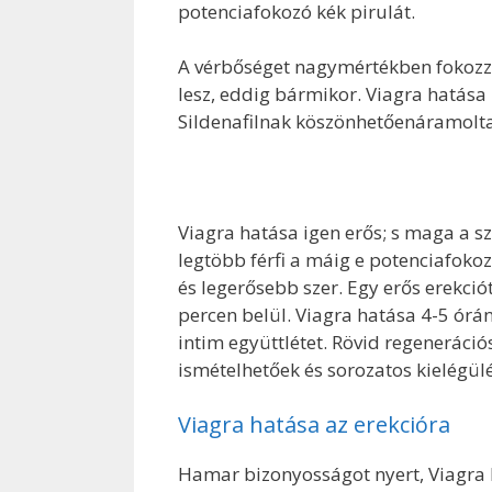
potenciafokozó kék pirulát.
A vérbőséget nagymértékben fokozza
lesz, eddig bármikor. Viagra hatása
Sildenafilnak köszönhetőenáramolta
Viagra hatása igen erős; s maga a s
legtöbb férfi a máig e potenciafokoz
és legerősebb szer. Egy erős erekciót
percen belül. Viagra hatása 4-5 órán
intim együttlétet. Rövid regeneráci
ismételhetőek és sorozatos kielégülé
Viagra hatása az erekcióra
Hamar bizonyosságot nyert, Viagra 