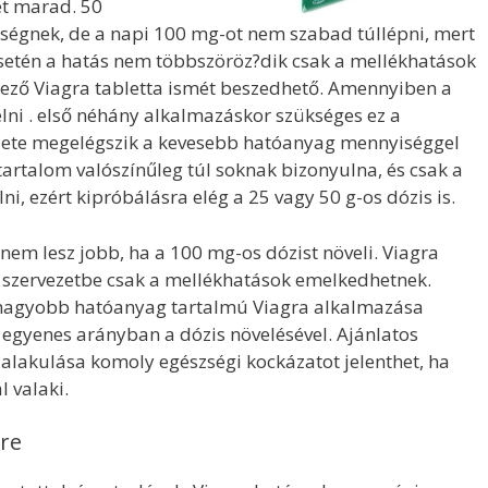
et marad. 50
iségnek, de a napi 100 mg-ot nem szabad túllépni, mert
etén a hatás nem többszöröz?dik csak a mellékhatások
tkező Viagra tabletta ismét beszedhető. Amennyiben a
ni . első néhány alkalmazáskor szükséges ez a
ezete megelégszik a kevesebb hatóanyag mennyiséggel
artalom valószínűleg túl soknak bizonyulna, és csak a
i, ezért kipróbálásra elég a 25 vagy 50 g-os dózis is.
nem lesz jobb, ha a 100 mg-os dózist növeli. Viagra
 szervezetbe csak a mellékhatások emelkedhetnek.
 nagyobb hatóanyag tartalmú Viagra alkalmazása
egyenes arányban a dózis növelésével. Ajánlatos
ialakulása komoly egészségi kockázatot jelenthet, ha
 valaki.
ére