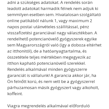
adni a szükséges adatokat. A rendelés során
leadott adatokat harmadik félnek nem adjuk ki
semmilyen esetben sem. Hivatalosan szolgáltató
online patikából nálunk 1, vagy maximum 2
napos postai utánvételes szállítással, pénz
visszafizetési garanciával nagy választékban. A
rendelhető potencianövelő gyógyszerek egyike
sem Magyarországról való (így a doboza eltérhet
az itthonitól), de a hatóanyagtartalma, és
összetétele teljes mértékben megegyezik az
itthon kapható potencianövelő szerekkel.
Rendelés alkalmával minden gyógyszerre
garanciát is vállalunk! A garancia akkor jár, ha
Ön felnőtt korú, és nem vett be a gyógyszerrel
párhuzamosan másik gyógyszert vagy alkoholt,
koffeint.
Viagra megrendelés alkalmával előforduló