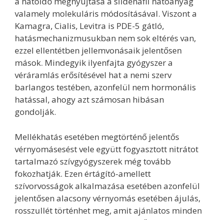
a hatóidő megnyujtása a sildenafil hatóanyag
valamely molekuláris módosításával. Viszont a
Kamagra, Cialis, Levitra is PDE-5 gátló,
hatásmechanizmusukban nem sok eltérés van,
ezzel ellentétben jellemvonásaik jelentősen
mások. Mindegyik ilyenfajta gyógyszer a
véráramlás erősítésével hat a nemi szerv
barlangos testében, azonfelül nem hormonális
hatással, ahogy azt számosan hibásan
gondolják.
Mellékhatás esetében megtörténő jelentős
vérnyomásesést vele együtt fogyasztott nitrátot
tartalmazó szívgyógyszerek még tovább
fokozhatják. Ezen értágító-amellett
szívorvosságok alkalmazása esetében azonfelül
jelentősen alacsony vérnyomás esetében ájulás,
rosszullét történhet meg, amit ajánlatos minden