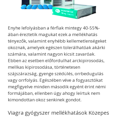
Enyhe lefolyásban a férfiak mintegy 40-55%-
ában éreztetik magukat ezek a mellékhatás
tényezők, valamint enyhébb kellemetlenségeket
okoznak, amelyek egészen tolerálhatóak akárki
számára, valamint nagyon kicsit zavaróak.
Ebben az esetben előfordulhat arckipirosodás,
mellkas kipirosodása, történetesen
szájszárazság, gyenge szédülés, orrbedugulás
vagy orrfolyás. Egészében véve a fogyasztókat
megfigyelve minden második egyént érint némi
formájában, ellenben úgy ahogy leírtuk nem
kimondottan okoz senkinek gondot.
Viagra gyógyszer mellékhatások Közepes