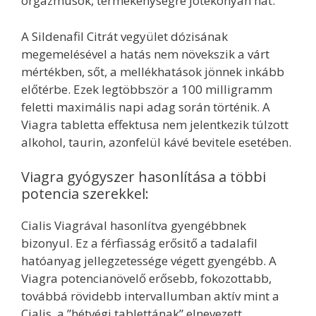
orgazmusok, termékenységre jótékonyan hat.
A Sildenafil Citrát vegyület dózisának
megemelésével a hatás nem növekszik a várt
mértékben, sőt, a mellékhatások jönnek inkább
előtérbe. Ezek legtöbbször a 100 milligramm
feletti maximális napi adag során történik. A
Viagra tabletta effektusa nem jelentkezik túlzott
alkohol, taurin, azonfelül kávé bevitele esetében.
Viagra gyógyszer hasonlítása a többi
potencia szerekkel:
Cialis Viagrával hasonlítva gyengébbnek
bizonyul. Ez a férfiasság erősitő a tadalafil
hatóanyag jellegzetessége végett gyengébb. A
Viagra potencianövelő erősebb, fokozottabb,
továbbá rövidebb intervallumban aktív mint a
Cialis, a ”hétvégi tablettának” elnevezett