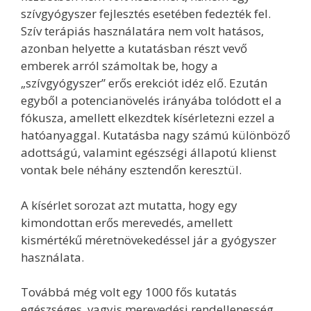
szívgyógyszer fejlesztés esetében fedezték fel.
Szív terápiás használatára nem volt hatásos,
azonban helyette a kutatásban részt vevő
emberek arról számoltak be, hogy a
„szívgyógyszer” erős erekciót idéz elő. Ezután
egyből a potencianövelés irányába tolódott el a
fókusza, amellett elkezdtek kísérletezni ezzel a
hatóanyaggal. Kutatásba nagy számú különböző
adottságú, valamint egészségi állapotú klienst
vontak bele néhány esztendőn keresztül.
A kísérlet sorozat azt mutatta, hogy egy
kimondottan erős merevedés, amellett
kismértékű méretnövekedéssel jár a gyógyszer
használata.
Továbbá még volt egy 1000 fős kutatás
egészséges, vagyis merevedési rendellenesség,