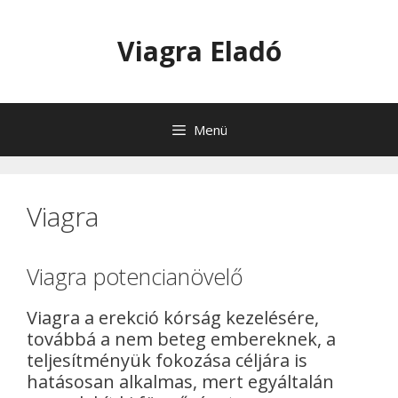
Kilépés
a
Viagra Eladó
tartalomba
Menü
Viagra
Viagra potencianövelő
Viagra a erekció kórság kezelésére,
továbbá a nem beteg embereknek, a
teljesítményük fokozása céljára is
hatásosan alkalmas, mert egyáltalán