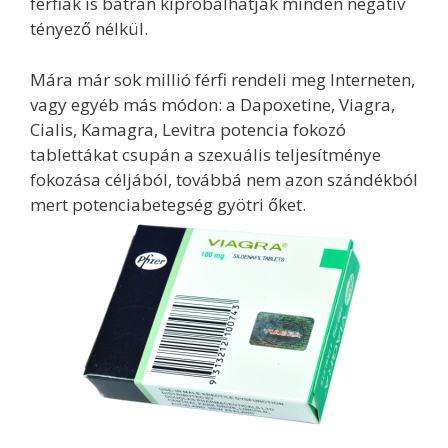
férfiak is bátran kipróbálhatják minden negatív
tényező nélkül.
Mára már sok millió férfi rendeli meg Interneten,
vagy egyéb más módon: a Dapoxetine, Viagra,
Cialis, Kamagra, Levitra potencia fokozó
tablettákat csupán a szexuális teljesítménye
fokozása céljából, továbbá nem azon szándékból
mert potenciabetegség gyötri őket.