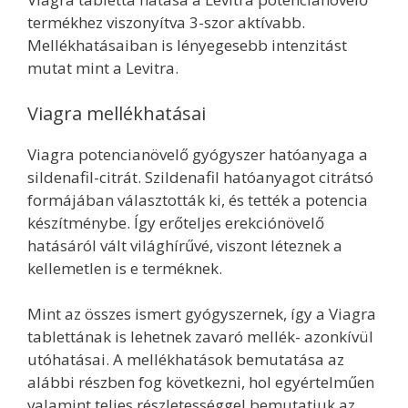
termékhez viszonyítva 3-szor aktívabb.
Mellékhatásaiban is lényegesebb intenzitást
mutat mint a Levitra.
Viagra mellékhatásai
Viagra potencianövelő gyógyszer hatóanyaga a
sildenafil-citrát. Szildenafil hatóanyagot citrátsó
formájában választották ki, és tették a potencia
készítménybe. Így erőteljes erekciónövelő
hatásáról vált világhírűvé, viszont léteznek a
kellemetlen is e terméknek.
Mint az összes ismert gyógyszernek, így a Viagra
tablettának is lehetnek zavaró mellék- azonkívül
utóhatásai. A mellékhatások bemutatása az
alábbi részben fog következni, hol egyértelműen
valamint teljes részletességgel bemutatjuk az