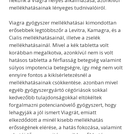
nekünk a Viagra helyes alkalmazása, azonkívül
mellékhatásainak lényeges tudnivalóiról.
Viagra gyógyszer mellékhatásai kimondottan
erősebbek legtöbbszőr a Levitra, Kamagra, és a
Cialis mellékhatásainál, illetve a zselék
mellékhatásainál. Mivel a kék tabletta volt
korábban megalkotva, azonkívül nem is volt
hatásos tabletta a férfiasság betegség valamint
súlyos impotencia betegségre, így még nem volt
ennyire fontos a kikísérletezésnél a
mellékhatásainak csökkentése. azonban mivel
egyéb gyógyszergyártó cégóriások sokkal
kedvezőbb tulajdonságokkal eltökéltek
forgalmazni potencianövelő gyógyszert, hogy
lehagyják a jól ismert Viagrát, emiatt
elkezdődött a minél kisebb mellékhatás
erősségének elérése, a hatás fokozása, valamint