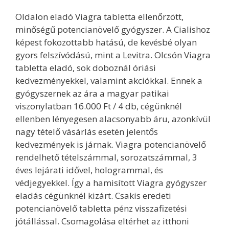
Oldalon eladó Viagra tabletta ellenőrzött,
minőségű potencianövelő gyógyszer. A Cialishoz
képest fokozottabb hatású, de kevésbé olyan
gyors felszívódású, mint a Levitra. Olcsón Viagra
tabletta eladó, sok doboznál óriási
kedvezményekkel, valamint akciókkal. Ennek a
gyógyszernek az ára a magyar patikai
viszonylatban 16.000 Ft / 4 db, cégünknél
ellenben lényegesen alacsonyabb áru, azonkívül
nagy tételő vásárlás esetén jelentős
kedvezmények is járnak. Viagra potencianövelő
rendelhető tételszámmal, sorozatszámmal, 3
éves lejárati idővel, hologrammal, és
védjegyekkel. Így a hamisított Viagra gyógyszer
eladás cégünknél kizárt. Csakis eredeti
potencianövelő tabletta pénz visszafizetési
jótállással. Csomagolása eltérhet az itthoni