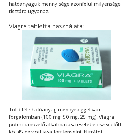
hatóanyaguk mennyisége azonfelül milyensége
tisztára ugyanaz.
Viagra tabletta használata:
Többféle hatóanyag mennyiséggel van
forgalomban (100 mg, 50 mg, 25 mg). Viagra
potencianövelő alkalmazása esetében szex előtt
kb. 45 perccel javallott lenyelni. Nitrátot