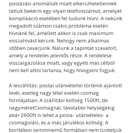
postázási anomáliák miatt elkerülhetetlennek
láttuk bekérni egy olyan telefonszámot, amelyet
komplikáció esetében fel tudunk hívni. A nekünk
megadott számon csakis probléma esetén
hívnánk fel, amellett akkor is csak maximum
visszahívást kérünk. Nehogy nem alkalmas
időben zavarjunk. Nálunk a tapintat szavatolt,
amely a rendelés jelentős része. A rendelése
visszaigazolása miatt, vagy egyéb más célból
nem kell attól tartania, hogy hívogatni fogjuk.
A leszállítás: postai utánvétellel történik ajánlott
levél, esetleg nagy tétel esetén csomag
formájában. A szállítási költség 1500ft, de
nagyméretCsomagnál, távolabbi helységekig
akár 2600ft is lehet a posta- utánvételes- a
csomagolási, és a más járulékos költség. A
borítékon semminemű formában nem tüntetjük