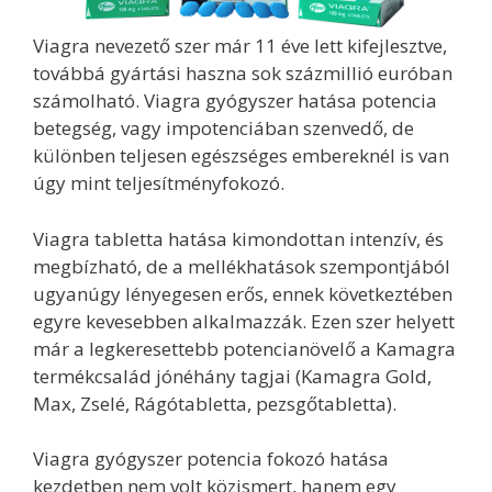
Viagra nevezető szer már 11 éve lett kifejlesztve,
továbbá gyártási haszna sok százmillió euróban
számolható. Viagra gyógyszer hatása potencia
betegség, vagy impotenciában szenvedő, de
különben teljesen egészséges embereknél is van
úgy mint teljesítményfokozó.
Viagra tabletta hatása kimondottan intenzív, és
megbízható, de a mellékhatások szempontjából
ugyanúgy lényegesen erős, ennek következtében
egyre kevesebben alkalmazzák. Ezen szer helyett
már a legkeresettebb potencianövelő a Kamagra
termékcsalád jónéhány tagjai (Kamagra Gold,
Max, Zselé, Rágótabletta, pezsgőtabletta).
Viagra gyógyszer potencia fokozó hatása
kezdetben nem volt közismert, hanem egy