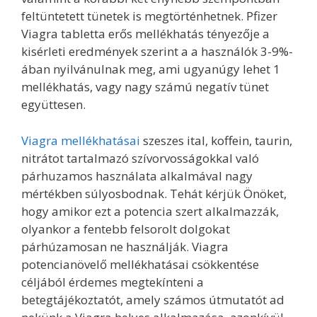
feltüntetett tünetek is megtörténhetnek. Pfizer
Viagra tabletta erős mellékhatás tényezője a
kisérleti eredmények szerint a a használók 3-9%-
ában nyilvánulnak meg, ami ugyanúgy lehet 1
mellékhatás, vagy nagy számú negatív tünet
együttesen.
Viagra mellékhatásai
szeszes ital, koffein, taurin,
nitrátot tartalmazó szívorvosságokkal való
párhuzamos használata alkalmával nagy
mértékben súlyosbodnak. Tehát kérjük Önöket,
hogy amikor ezt a potencia szert alkalmazzák,
olyankor a fentebb felsorolt dolgokat
párhúzamosan ne használják. Viagra
potencianövelő mellékhatásai csökkentése
céljából érdemes megtekínteni a
betegtájékoztatót, amely számos útmutatót ad