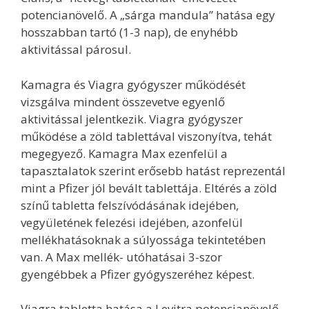
potencianövelő. A „sárga mandula” hatása egy
hosszabban tartó (1-3 nap), de enyhébb
aktivitással párosul.
Kamagra és Viagra gyógyszer működését
vizsgálva mindent összevetve egyenlő
aktivitással jelentkezik. Viagra gyógyszer
működése a zöld tablettával viszonyítva, tehát
megegyező. Kamagra Max ezenfelül a
tapasztalatok szerint erősebb hatást reprezentál
mint a Pfizer jól bevált tablettája. Eltérés a zöld
színű tabletta felszívódásának idejében,
vegyületének felezési idejében, azonfelül
mellékhatásoknak a súlyossága tekintetében
van. A Max mellék- utóhatásai 3-szor
gyengébbek a Pfizer gyógyszeréhez képest.
Viagra tabletta hatása a Levitra potencianövelő