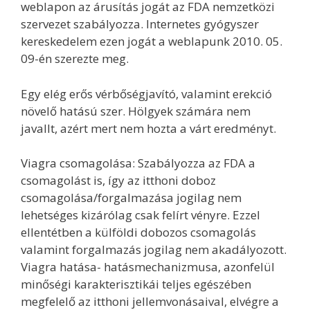
weblapon az árusítás jogát az FDA nemzetközi
szervezet szabályozza. Internetes gyógyszer
kereskedelem ezen jogát a weblapunk 2010. 05.
09-én szerezte meg.
Egy elég erős vérbőségjavító, valamint erekció
növelő hatású szer. Hölgyek számára nem
javallt, azért mert nem hozta a várt eredményt.
Viagra csomagolása: Szabályozza az FDA a
csomagolást is, így az itthoni doboz
csomagolása/forgalmazása jogilag nem
lehetséges kizárólag csak felírt vényre. Ezzel
ellentétben a külföldi dobozos csomagolás
valamint forgalmazás jogilag nem akadályozott.
Viagra hatása- hatásmechanizmusa, azonfelül
minőségi karakterisztikái teljes egészében
megfelelő az itthoni jellemvonásaival, elvégre a