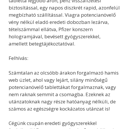
tabletta legjobb áron, pénz visszafizetési
biztosítással, egy napos diszkrét rapid, azonfelül
megbízható szállítással. Viagra potencianövelő
vény nélkül eladó eredeti dobozban lezárva,
tételszámmal ellátva, Pfizer konszern
hologramjával, bevésett gyógyszerekkel,
amellett betegtájékoztatóval.
Felhívás:
Számtalan az olcsóbb árakon forgalmazó hamis
web üzlet, ahol vagy lejárt, silány minőségű
potencianövelő tablettákat forgalmaznak, vagy
nem raknak semmit a csomagba. Ezeknek az
utánzatoknak nagy része hatóanyag nélküli, de
számos az egészségre kockázatos utánzat is!
Cégünk csupán eredeti gyógyszerekkel