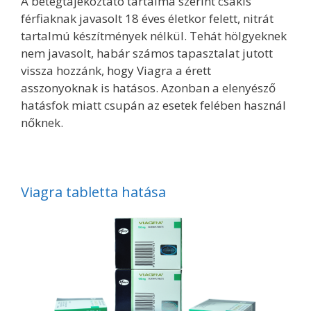
A betegtájékoztató tartalma szerint csakis
férfiaknak javasolt 18 éves életkor felett, nitrát
tartalmú készítmények nélkül. Tehát hölgyeknek
nem javasolt, habár számos tapasztalat jutott
vissza hozzánk, hogy Viagra a érett
asszonyoknak is hatásos. Azonban a elenyésző
hatásfok miatt csupán az esetek felében használ
nőknek.
Viagra tabletta hatása