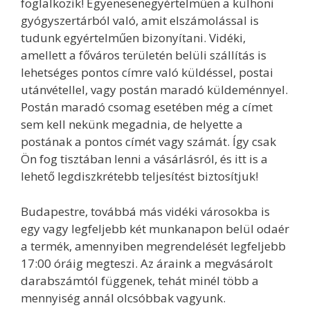
foglalkozik! Egyenesenegyértelműen a külhoni
gyógyszertárból való, amit elszámolással is
tudunk egyértelműen bizonyítani. Vidéki,
amellett a főváros területén belüli szállítás is
lehetséges pontos címre való küldéssel, postai
utánvétellel, vagy postán maradó küldeménnyel.
Postán maradó csomag esetében még a címet
sem kell nekünk megadnia, de helyette a
postának a pontos címét vagy számát. Így csak
Ön fog tisztában lenni a vásárlásról, és itt is a
lehető legdiszkrétebb teljesítést biztosítjuk!
Budapestre, továbbá más vidéki városokba is
egy vagy legfeljebb két munkanapon belül odaér
a termék, amennyiben megrendelését legfeljebb
17:00 óráig megteszi. Az áraink a megvásárolt
darabszámtól függenek, tehát minél több a
mennyiség annál olcsóbbak vagyunk.