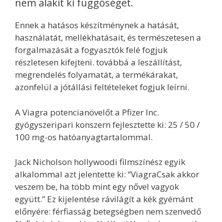
nem alakít ki függőséget.
Ennek a hatásos készítménynek a hatását,
használatát, mellékhatásait, és természetesen a
forgalmazását a fogyasztók felé fogjuk
részletesen kifejteni. továbbá a leszállítást,
megrendelés folyamatát, a termékárakat,
azonfelül a jótállási feltételeket fogjuk leírni.
A Viagra potencianövelőt a Pfizer Inc.
gyógyszeripari konszern fejlesztette ki: 25 / 50 /
100 mg-os hatóanyagtartalommal.
Jack Nicholson hollywoodi filmszínész egyik
alkalommal azt jelentette ki: “ViagraCsak akkor
veszem be, ha több mint egy nővel vagyok
együtt.” Ez kijelentése rávilágít a kék gyémánt
előnyére: férfiasság betegségben nem szenvedő