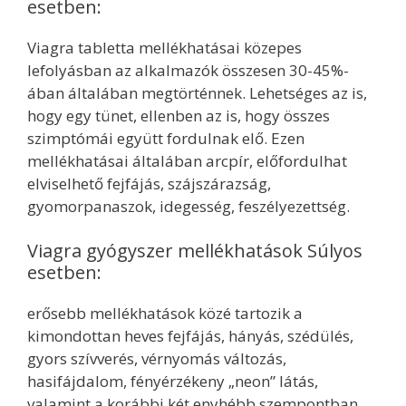
esetben:
Viagra tabletta mellékhatásai közepes
lefolyásban az alkalmazók összesen 30-45%-
ában általában megtörténnek. Lehetséges az is,
hogy egy tünet, ellenben az is, hogy összes
szimptómái együtt fordulnak elő. Ezen
mellékhatásai általában arcpír, előfordulhat
elviselhető fejfájás, szájszárazság,
gyomorpanaszok, idegesség, feszélyezettség.
Viagra gyógyszer mellékhatások Súlyos
esetben:
erősebb mellékhatások közé tartozik a
kimondottan heves fejfájás, hányás, szédülés,
gyors szívverés, vérnyomás változás,
hasifájdalom, fényérzékeny „neon” látás,
valamint a korábbi két enyhébb szempontban